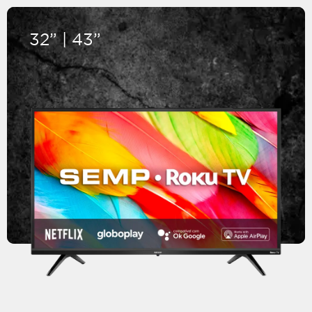
32” | 43”